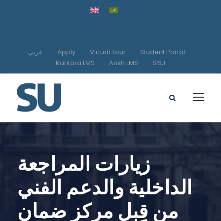
عربي
Apply
Virtual Tour
Student Portal
Kantara LMS
Arish LMS
SISJ
زيارات المراجعة
الداخلية والدعم الفني
من قِبل مركز ضمان