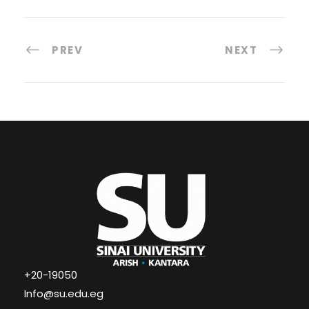
PREV
NEXT
+20-19050
Info@su.edu.eg