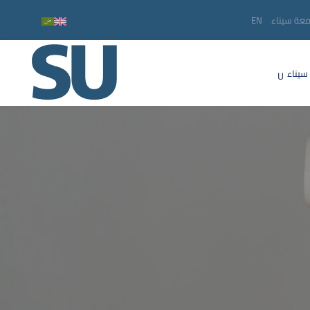
معة سيناء
EN
سيناء