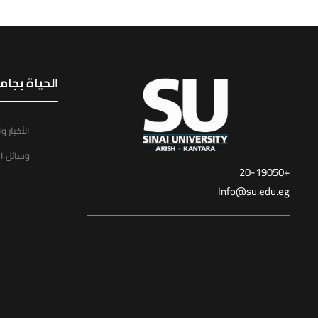
الحياة بجام
الأخبار و
وسائل ال
+20-19050
Info@su.edu.eg