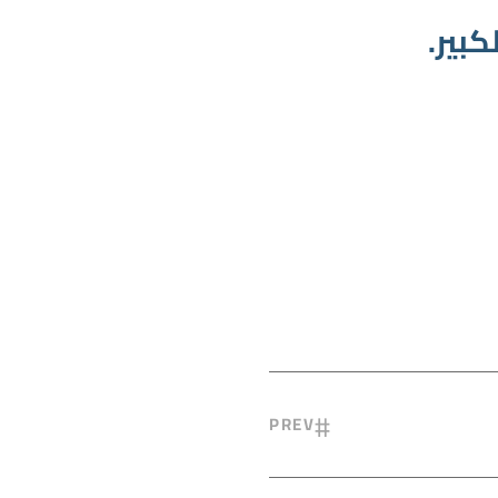
بير.
PREV