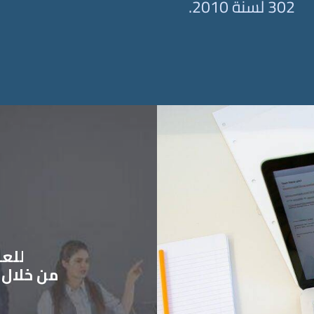
302 لسنة 2010.
للعام 
من خلال ز