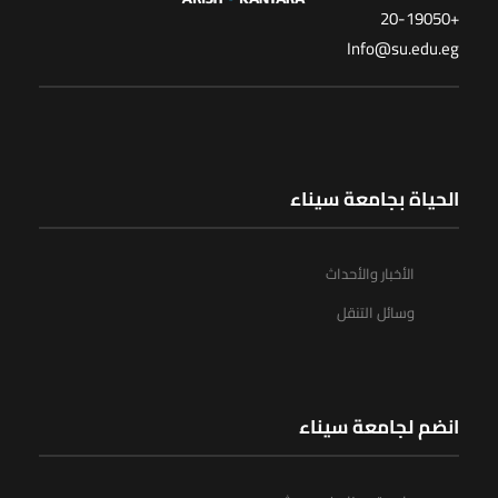
+20-19050
Info@su.edu.eg
الحياة بجامعة سيناء
الأخبار والأحداث
وسائل التنقل
انضم لجامعة سيناء