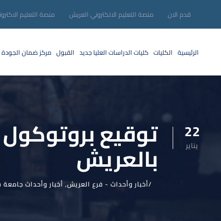
قدم الان
منصة التعليم الالكتروني العريش
منصة التعليم الاكترو
الرئيسية
الكليات
كليات الدراسات العليا
جديد
القبول
مركز ضمان الجودة
توقيع بروتوكول ت
22
يناير
بالعريش
أخبار وأحداث - فرع العريش
,
أخبار وأحداث جامعة س