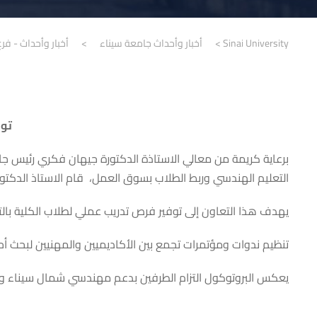
Sinai University
>
أخبار وأحداث جامعة سيناء
>
أخبار وأحداث - فر
توق
برعاية كريمة من معالي الاستاذة الدكتورة جيهان فكري رئيس جام
التعليم الهندسي وربط الطلاب بسوق العمل، قام الاستاذ الدكتور محمد
يهدف هذا التعاون إلى توفير فرص تدريب عملي لطلاب الكلية بالت
تنظيم ندوات ومؤتمرات تجمع بين الأكاديميين والمهنيين لبحث أح
يعكس البروتوكول التزام الطرفين بدعم مهندسي شمال سيناء وتعز