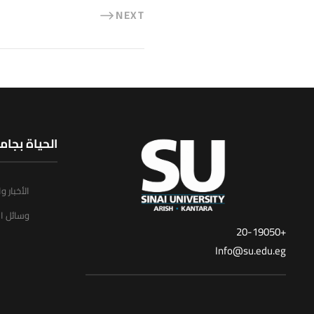
NEXT
الحياة بجام
الأخبار و
وسائل ال
+20-19050
Info@su.edu.eg