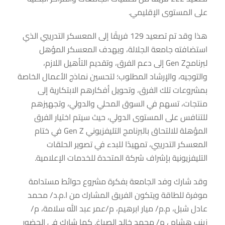
على المستوى الإقليمي.
هذا وقد تم تصعيد 129 فريقًا إلى المعسكر التدريبي الذي
استضافته جامعة الجلالة، ويهدف المعسكر المؤهل
لبرنامجGen Z إلى دعم الفرق، وتقديم التأهيل اللازم،
والتوجيه، والإرشاد المطلوب؛ لتحسين نماذج الأعمال الخاصة
بمشروعات تلك الفرق، وتحويل أفكارهم الابتكارية إلى
منتجات، تسهم في السوق المحلي والدولي، وتجهيزهم
للتنافس على المستوى الدولي، حيث سيتم اختيار الفرق
المؤهلة للالتحاق بالبرنامج التليفزيوني Gen Z في ختام
المعسكر التدريبي، تمهيدًا للبدء في تصوير الحلقات
التليفزيونية بإشراف شركة المتحدة للخدمات الإعلامية.
وقد شارك وفد الجامعة بفكرة مشروع حوائط مستدامة
موفرة للطاقة ويتكون الفريق المشارك من ا.م.د/ محمد
عادل شبل، م.م/ ميار ابرهيم، م/عمر عبد الله سلامة، م/
زينب هشام ، م/ محمد خالد الصباغ. كما شارك فى الحضور