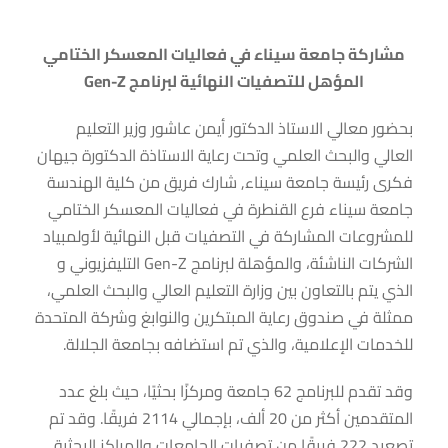
مشاركة جامعة سيناء في فعاليات المعسكر الختامي
المؤهل للتصفيات النهائية لبرنامج Gen-Z
بحضور معالي الاستاذ الدكتور أيمن عاشور وزير التعليم
العالي والبحث العلمي وتحت رعاية الاستاذة الدكتورة جيهان
فكرى رئيسة جامعة سيناء, شارك فريق من كلية الهندسة
جامعة سيناء فرع القنطرة في فعاليات المعسكر الختامي
للمشروعات المشاركة في التصفيات قبل النهائية لأولمبياد
الشركات الناشئة، والمؤهلة لبرنامج Gen-Z التليفزيوني و
الذي يتم بالتعاون بين وزارة التعليم العالي والبحث العلمي،
ممثلة في صندوق رعاية المبتكرين والنوابغ وشركة المتحدة
للخدمات الإعلامية، والذي تم استضافه بجامعة الجلالة.
وقد تقدم للبرنامج 62 جامعة ومركزًا بحثيًا، حيث بلغ عدد
المتقدمين أكثر من 20 ألف، بإجمالي 2114 فريقًا. وقد تم
تصعيد 222 فريقًا من تصفيات الجامعات والمراكز البحثية