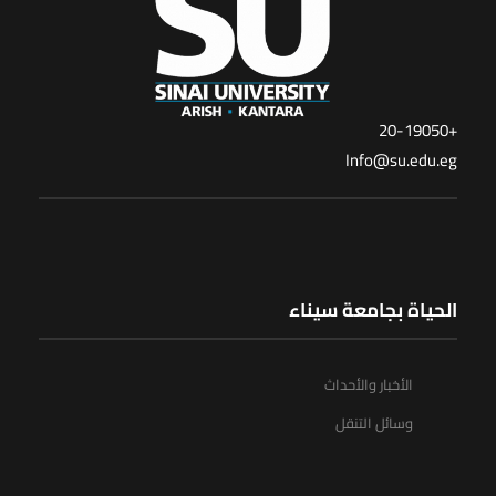
+20-19050
Info@su.edu.eg
الحياة بجامعة سيناء
الأخبار والأحداث
وسائل التنقل