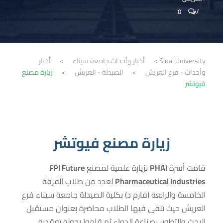
0
Sinai University
>
أخبار وأحداث جامعة سيناء
>
أخبار
وأحداث - فرع العريش
>
الصيدلة - العريش
>
زيارة مصنع
فيوتشر
زيارة مصنع فيوتشر
قامت أسرة
PHAI
بزيارة علمية لمصنع
FPI Future
Pharmaceutical Industries
لعدد من طلاب الفرقة
الخامسة والرابعة (فارم د) بكلية الصيدلة جامعة سيناء فرع
العريش حيث تلقى فيها الطلاب محاضرة بعنوان مستقبل
البحث والتطوير بصناعة الدواء ثم قاموا بجولة تفقدية