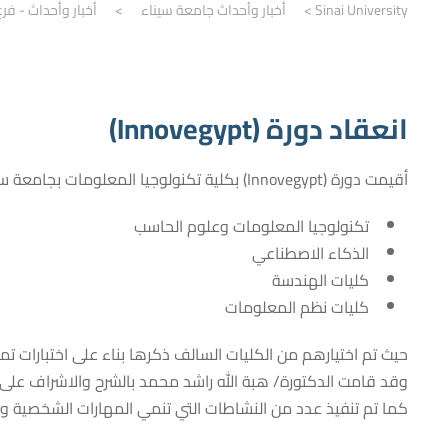
Sinai University
>
أخبار وأحداث جامعة سيناء
>
أخبار وأحداث - فر
انعقاد دورة (Innovegypt)
أقيمت دورة (Innovegypt) بكلية تكنولوجيا المعلومات بجامعة سيناء فرع العريش برعاية مركز الإبداع التكنولوجي وريادة الأعمال ITIDA التابع لوزارة الاتصالات كمنحة مقدمة لطلاب المعاهد الاتية:
تكنولوجيا المعلومات وعلوم الحاسب
الذكاء الاصطناعي
كليات الهندسة
كليات نظم المعلومات
حيث تم اختيارهم من الكليات السالف ذكرها بناء على اختبارات تمت Online عن طريق مركز الابداع التكنولوجي وريادة الاعمال على مستوى الجمه
وقد قامت الدكتورة/ هبة الله راشد محمد بالشرح والاشراف على 
كما تم تنفيذ عدد من النشاطات التي تنمي المهارات الشخصية وت