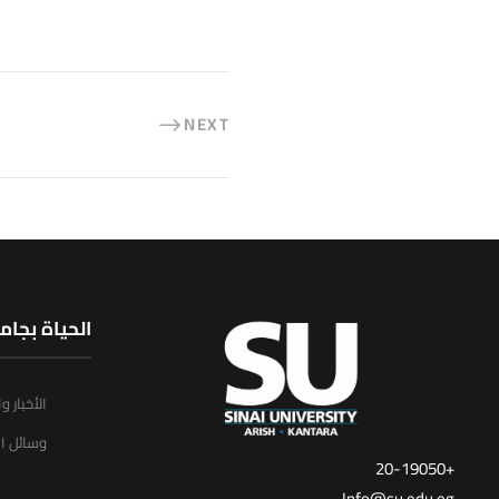
NEXT
الحياة بجام
الأخبار و
وسائل ال
+20-19050
Info@su.edu.eg