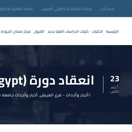
قدم الان
منصة التعليم الالكتروني العريش
منصة التعليم الاكترو
الرئيسية
الكليات
كليات الدراسات العليا
جديد
القبول
مركز ضمان الجودة
انعقاد دورة (Innovegypt)
23
أغس
طس
أخبار وأحداث - فرع العريش
,
أخبار وأحداث جامعة س