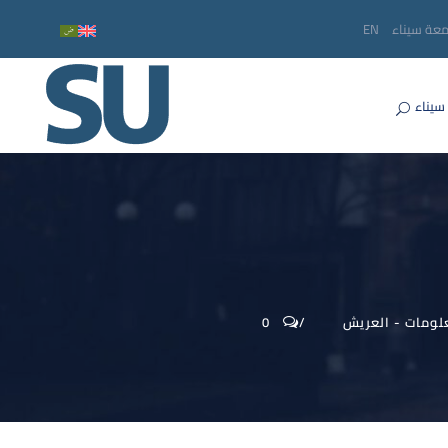
معة سيناء
EN
سيناء
لومات - العريش
0