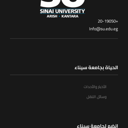
+20-19050
Info@su.edu.eg
الحياة بجامعة سيناء
الأخبار والأحداث
وسائل التنقل
انضم لجامعة سيناء