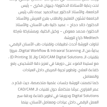
تحت رعاية الأستاذة الدكتورة/ چيهان فكري – رئيس
الجامعة، والأستاذ الدكتور عبدالحميد عبده نائب رئيس
الجامعة لشئون التعليم والطلاب بفرع العريش والأستاذ
الدكتور/ خالد حجاج – عميد كلية طب الأسنان، والأستاذ
الدكتور/ محمد معوض – وكيل الكلية، وبمشاركة شركة
Meditech كراعٍ للورشة.
تناولت الورشة أحدث تطبيقات وتقنيات طب الأسنان الرقمي،
بدايةً من الـ Digital Workflow & Intraoral Scanning، مرورًا
بتقنيات الـ CAD/CAM Digital Solutions والـ (3 D Printing) ،
مع تسليط الضوء على دورها في تعزيز دقة التشخيص، رفع
كفاءة العلاج، وتطوير تجربة المريض داخل العيادات
والمعامل.
كما تضمنت الورشة جلسات علمية متخصصة، حيث قدّم د.
عمر الغزاوي عرضًا متكاملًا حول تقنيات الـ CAD/CAM
Digital Solutions ودورها في تطوير كفاءة ودقة سير
العمل الرقمي داخل عيادات ومعامل الأسنان، بينما