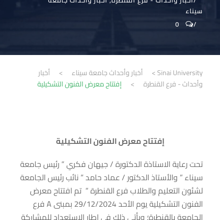
أخبار وأحداث - فرع القنطرة
,
أخبار وأحداث جامعة
سيناء
0
Sinai University
>
أخبار وأحداث جامعة سيناء
>
أخبار
وأحداث - فرع القنطرة
>
إفتتاح معرض الفنون التشكيلية
إفتتاح معرض الفنون التشكيلية
تحت رعاية الاستاذة الدكتورة / جيهان فكري ” رئيس جامعة
سيناء ” والأستاذ الدكتور / عماد حامد ” نائب رئيس الجامعة
لشئون التعليم والطلاب فرع القنطرة ” تم افتتاح معرض
الفنون التشكيلية يوم الأحد 29/12/2024 بمبنى A فرع
الجامعة بالقنطرة؛ ويأتي ذلك في إطار الإستعداد للمشاركة