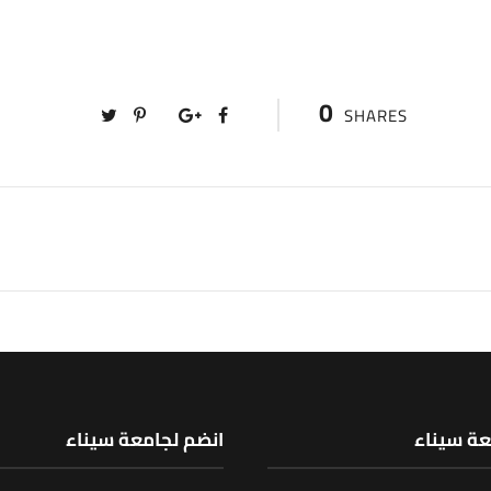
0
SHARES
عة سيناء
انضم لجامعة سيناء