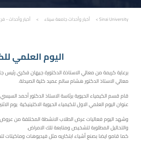
Sinai University
>
أخبار وأحداث جامعة سيناء
>
أخبار وأحداث - فر
اليوم العلمي للك
برعاية كريمة من معالي الاستاذة الدكتورة جيهان فكري رئيس جام
معالي الاستاذ الدكتور هشام سالم عميد كلية الصيدلة.
قام قسم الكيمياء الحيوية برئاسة الاستاذ الدكتور أحمد السيس
عنوان اليوم العلمي الاول للكيمياء الحيوية
الاكلينيكية
يوم الاثنين الم
وشهد اليوم فعاليات عرض الطلاب الانشطة المختلفة من عروض 
والتحاليل المطلوبة لتشخيص ومتابعة تلك الامراض.
كما قامو ايضا بصنع أشياء ابتكاريه مثل فيديوهات وماكيتات لت