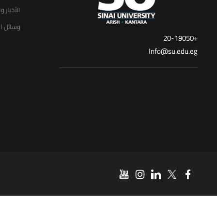
الأخبار و
وسائل ال
+20-19050
Info@su.edu.eg