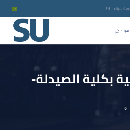
معة سيناء
EN
سيناء
ية بكلية الصيدلة-
0