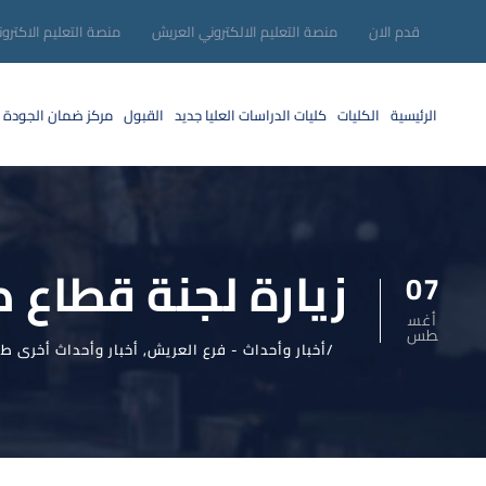
قدم الان
منصة التعليم الالكتروني العريش
منصة التعليم الاكترو
الرئيسية
الكليات
كليات الدراسات العليا
جديد
القبول
مركز ضمان الجودة
زيارة لجنة قطاع طب ا
07
أغس
طس
أخبار وأحداث - فرع العريش
,
أخبار وأحداث أخرى ط