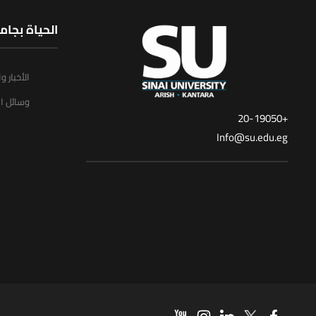
الحياة بجام
الأخبار و
وسائل ال
+20-19050
Info@su.edu.eg