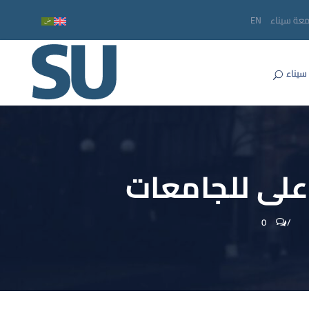
معة سيناء
EN
سيناء
امعات
0