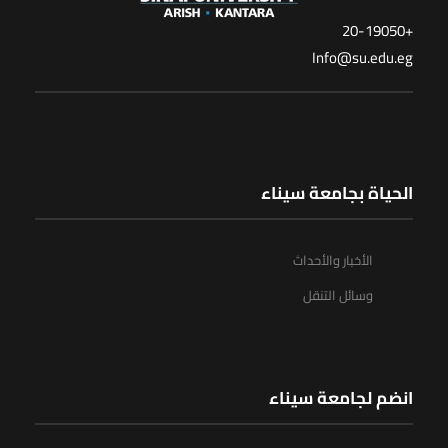
+20-19050
Info@su.edu.eg
الحياة بجامعة سيناء
الأخبار والأحداث
وسائل التنقل
انضم لجامعة سيناء