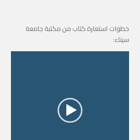
خطوات استعارة كتاب من مكتبة جامعة
سيناء:
م
ش
غ
ل
ا
ل
ف
ي
د
ي
و