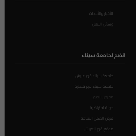
الأخبار والأحداث
وسائل التنقل
انضم لجامعة سيناء
جامعة سيناء فرع عريش
جامعة سيناء فرع قنطرة
معرض الصور
جولة افتراضية
فرص العمل المتاحة
موقع فرع العريش