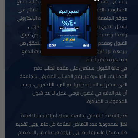
يجب على مقدم طلب الالتحاق بجامعة سيناء كتابة جميع
المعلومات المطلوبة في نموذج طلب القبول المتاح على
موقع الجامعة الإلكتروني وكتابة عنوان بريده الإلكتروني
بشكل صحيح. يجب أن يكون عنوان البريد الإلكتروني
واضحًا وصحيحًا لأنه الوسيلة الوحيدة للتواصل بين فريق
القبول ومقدم الطلب. يجب على المتقدمين التحقق من
بريدهم الإلكتروني بانتظام واتباع جميع تعليمات الدفع
كما هو مذكور أدناه
في حالة القبول، سيتعين على مقدم الطلب دفع
المصاريف الدراسية عبر رقم الحساب المصرفي بالجامعة
الذي سيتم إرساله إليه/إليها عبر البريد الإلكتروني، ويجب
أن يتم الدفع في غضون يومي عمل. لا يتم قبول
المدفوعات المتأخرة.
يعد التقديم للالتحاق بجامعة سيناء أمرًا تنافسيًا للغاية
نظرًا لمحدودية عدد الأماكن المتاحة كل عام. يرجى تقديم
طلب مبكرًا واستيفاء ما يلي لزيادة فرصتك في الانضمام