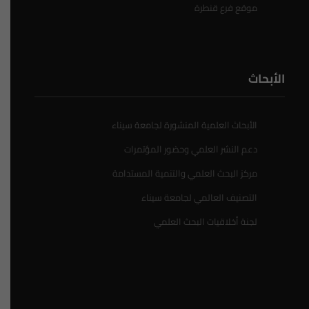
موقع فرع قنطرة
الأبحاث
الأبحاث العلمية المنشورة لجامعة سيناء
دعم النشر العلمي وحضور المؤتمرات
مركز البحث العلمي والتنمية المستدامة
التصنيف العالمي لجامعة سيناء
لجنة أخلاقيات البحث العلمي