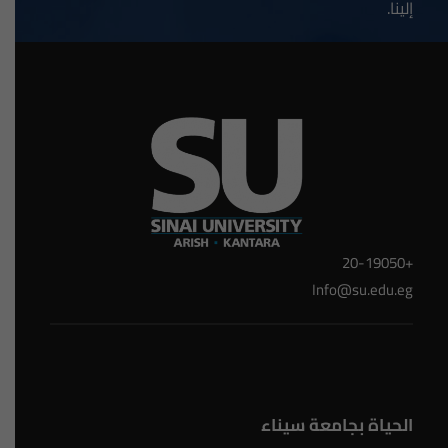
إلينا.
+20-19050
Info@su.edu.eg
الحياة بجامعة سيناء