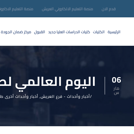
قدم الان
منصة التعليم الالكتروني العريش
منصة التعليم الاكترو
الرئيسية
الكليات
كليات الدراسات العليا
جديد
القبول
مركز ضمان الجودة
اليوم العالمي لص
06
مار
س
أخبار وأحداث - فرع العريش
,
أخبار وأحداث أخرى ط