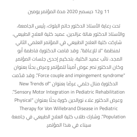
11 و12 ديسمبر 2020 مدة المؤتمر يومين
تحت رعاية الأستاذ الدكتور حاتم البلوك، رئيس الجامعة،
والأستاذ الدكتور هالة عزالدين، عميد كلية العلاج الطبيعي،
شاركت كلية العلاج الطبيعي في المؤتمر العلمي الثاني
لمنظمة “لا للإعاقة”. وقد قامت الدكتورة فاطمة أبو
المجد، نائب عميد الكلية، بتحكيم إحدى جلسات المؤتمر.
وكان الدكتور نصر عوض أميناً للمؤتمر وعرض بحثًا بعنوان
“Force couple and impingement syndrome”. وقد قدّمت
الدكتورة منال حلمي عرضًا بعنوان “New Trends of
Sensory Motor Integration in Pediatric Rehabilitation”.
وعرض الدكتور علاء نورالدين كورة بحثًا بعنوان “Physical
Therapy for Von Willebrand Disease in Pediatric
Population”. وشارك طلاب كلية العلاج الطبيعي في جامعة
سيناء في هذا المؤتمر.